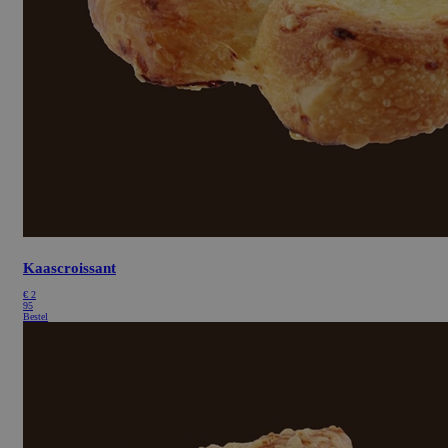
Kaascroissant
€
2
95
Bestel