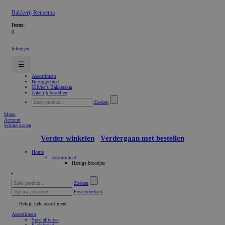
Bakkerij Renzema
Items:
0
Inloggen
☰
Assortiment
Bezorggebied
Olivier's Bakkerskar
Zakelijk bestellen
Zoeken
Menu
Account
Winkelwagen
Verder winkelen
Verdergaan met bestellen
Home
Assortiment
Hartige broodjes
Zoeken
Postcodecheck
Bekijk hele assortiment
Assortiment
Specialiteiten