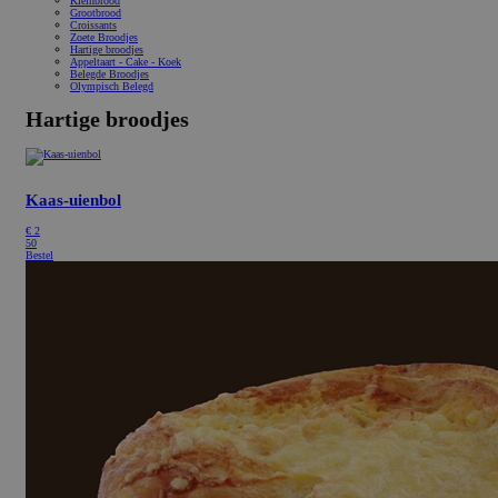
Kleinbrood
Grootbrood
Croissants
Zoete Broodjes
Hartige broodjes
Appeltaart - Cake - Koek
Belegde Broodjes
Olympisch Belegd
Hartige broodjes
Kaas-uienbol
€
2
50
Bestel