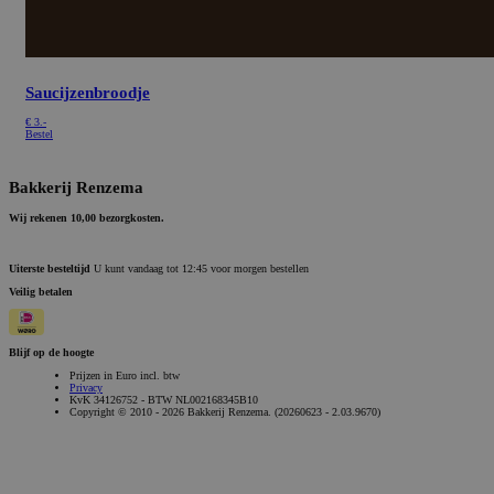
Saucijzenbroodje
€
3.-
Bestel
Bakkerij Renzema
Wij rekenen 10,00 bezorgkosten.
Uiterste besteltijd
U kunt vandaag tot 12:45 voor morgen bestellen
Veilig betalen
Blijf op de hoogte
Prijzen in Euro incl. btw
Privacy
KvK 34126752 - BTW NL002168345B10
Copyright © 2010 - 2026 Bakkerij Renzema. (20260623 - 2.03.9670)