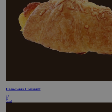
Ham-Kaas Croissant
€
3
50
Bestel