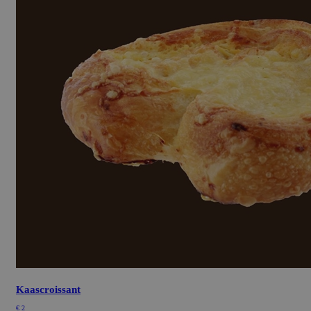
ASP.NET_SessionId
Sessie
Microsoft
Corporation
bakkerijrenzema.nl
Kaascroissant
€
2