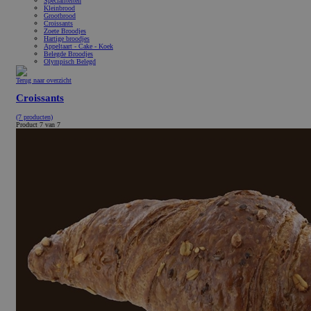
Specialiteiten
Kleinbrood
Grootbrood
Croissants
Zoete Broodjes
Hartige broodjes
Appeltaart - Cake - Koek
Belegde Broodjes
Olympisch Belegd
Terug naar overzicht
Croissants
(7 producten)
Product 7 van 7