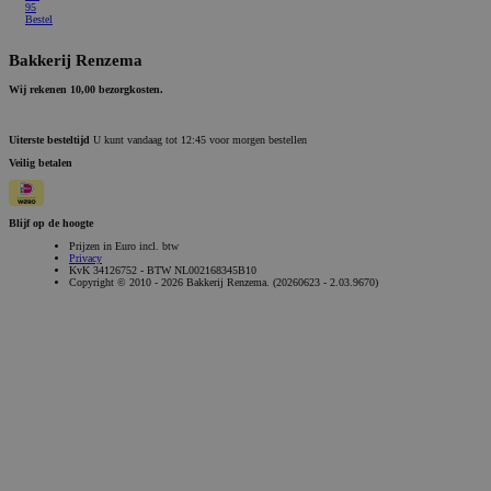
95
Bestel
Bakkerij Renzema
Wij rekenen 10,00 bezorgkosten.
Uiterste besteltijd
U kunt vandaag tot 12:45 voor morgen bestellen
Veilig betalen
Blijf op de hoogte
Prijzen in Euro incl. btw
Privacy
KvK 34126752 - BTW NL002168345B10
Copyright © 2010 - 2026 Bakkerij Renzema. (20260623 - 2.03.9670)