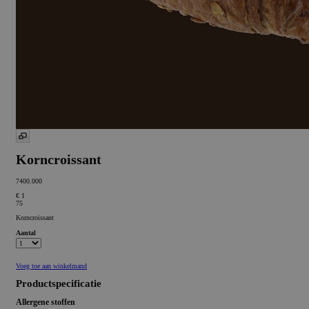
Korncroissant
7400.000
€ 1
75
Korncroissant
Aantal
Voeg toe aan winkelmand
Productspecificatie
Allergene stoffen