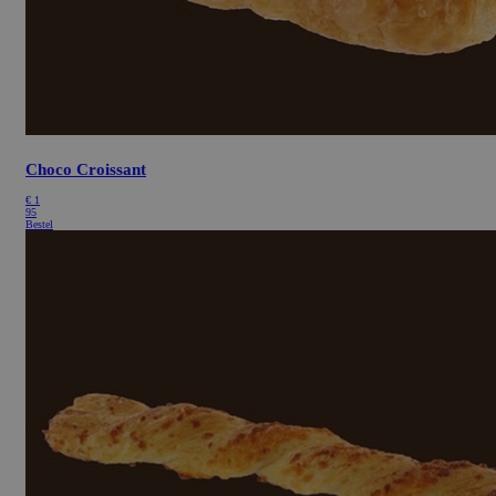
Choco Croissant
€
1
95
Bestel