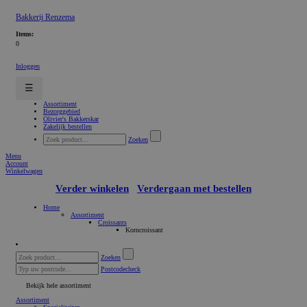
Bakkerij Renzema
Items:
0
Inloggen
☰
Assortiment
Bezorggebied
Olivier's Bakkerskar
Zakelijk bestellen
Zoeken
Menu
Account
Winkelwagen
Verder winkelen
Verdergaan met bestellen
Home
Assortiment
Croissants
Korncroissant
Zoeken
Postcodecheck
Bekijk hele assortiment
Assortiment